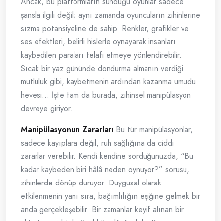
Ancak, bu platformların sunduğu oyunlar sadece
şansla ilgili değil; aynı zamanda oyuncuların zihinlerine
sızma potansiyeline de sahip. Renkler, grafikler ve
ses efektleri, belirli hislerle oynayarak insanları
kaybedilen paraları telafi etmeye yönlendirebilir.
Sıcak bir yaz gününde dondurma almanın verdiği
mutluluk gibi, kaybetmenin ardından kazanma umudu
hevesi… İşte tam da burada, zihinsel manipülasyon
devreye giriyor.
Manipülasyonun Zararları
Bu tür manipülasyonlar,
sadece kayıplara değil, ruh sağlığına da ciddi
zararlar verebilir. Kendi kendine sorduğunuzda, “Bu
kadar kaybeden biri hâlâ neden oynuyor?” sorusu,
zihinlerde dönüp duruyor. Duygusal olarak
etkilenmenin yanı sıra, bağımlılığın eşiğine gelmek bir
anda gerçekleşebilir. Bir zamanlar keyif alınan bir