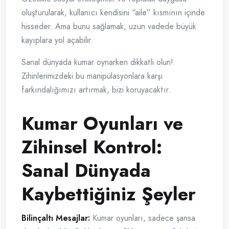
oluşturularak, kullanıcı kendisini “aile” kısmının içinde
hisseder. Ama bunu sağlamak, uzun vadede büyük
kayıplara yol açabilir.
Sanal dünyada kumar oynarken dikkatli olun!
Zihinlerimizdeki bu manipülasyonlara karşı
farkındalığımızı artırmak, bizi koruyacaktır.
Kumar Oyunları ve
Zihinsel Kontrol:
Sanal Dünyada
Kaybettiğiniz Şeyler
Bilinçaltı Mesajlar:
Kumar oyunları, sadece şansa