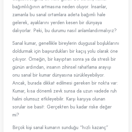
bağımlılığının artmasına neden oluyor. İnsanlar,
zamanla bu sanal ortamlara adeta bağımlı hale
gelerek, ayaklarını yerden kesen bir dünyaya
dalıyorlar. Peki, bu durumu nasıl anlamlandırmalıyız?
Sanal kumar, genellikle bireylerin duygusal boşluklarını
doldurmak için başvurdukları bir kaçış yolu olarak öne
çıkıyor. Örneğin, bir kayıptan sonra ya da stresli bir
günün ardından, insanın zihinsel rahatlama arayışı
onu sanal bir kumar dünyasına sürükleyebiliyor.
Ancak, burada dikkat edilmesi gereken bir nokta var:
Kumar, kısa dönemli zevk sunsa da uzun vadede ruh
halini olumsuz etkileyebilir. Karşı karşıya olunan
sorular ise basit: Gerçekten bu kadar riske değer
mi?
Birçok kişi sanal kumarın sunduğu “hızlı kazanç”