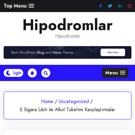
Skip
Top Menu
to
Hipodromlar
content
Hipodromlar
Menu
Home
/
Uncategorized
/
E Sigara Likiti ile Alkol Tüketimi Karşılaştırmalar