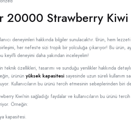
orized
r 20000 Strawberry Kiwi
ullanıcı deneyimleri hakkında bilgiler sunulacaktır. Ürün, hem lezze
irleşimi, her nefeste sizi tropik bir yolculuğa çıkarıyor! Bu ürün,
bu keyifli deneyimi daha yakından inceleyelim!
knik özellikleri, tasarımı ve sunduğu yenilikler hakkında detaylı b
rneğin, ürünün
yüksek kapasitesi
sayesinde uzun süreli kullanım sa
uyor. Kullanıcıların bu ürünü tercih etmesinin sebeplerinden biri de 
ry Kiwi’nin sağladığı faydalar ve kullanıcıların bu ürünü tercih 
iriyor. Örneğin:
 kapasitesi.