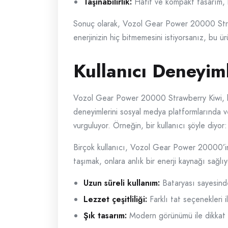
Taşınabilirlik:
Hafif ve kompakt tasarım, 
Sonuç olarak, Vozol Gear Power 20000 Strawb
enerjinizin hiç bitmemesini istiyorsanız, bu ür
Kullanıcı Deneyim
Vozol Gear Power 20000 Strawberry Kiwi, kull
deneyimlerini sosyal medya platformlarında v
vurguluyor. Örneğin, bir kullanıcı şöyle diy
Birçok kullanıcı, Vozol Gear Power 20000’
taşımak, onlara anlık bir enerji kaynağı sağlı
Uzun süreli kullanım:
Bataryası sayesinde
Lezzet çeşitliliği:
Farklı tat seçenekleri 
Şık tasarım:
Modern görünümü ile dikkat 