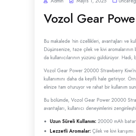
Admin
Mayıs 1, 2025
Uncateg
Vozol Gear Powe
Bu makalede ‘nin özellikleri, avantajları ve k
Düşünsenize, taze çilek ve kivi aromalarının b
da kullanıcılarının yüzünü güldürüyor. Hadi, 
Vozol Gear Power 20000 Strawberry Kiwi’nin te
kullanımını daha da keyifli hale getiriyor. Ö
elinize tam oturuyor ve rahat bir kullanım sun
Bu bölümde, Vozol Gear Power 20000 Strawber
avantajları, kullanıcı deneyimlerini zenginleşt
Uzun Süreli Kullanım:
20000 mAh batarya
Lezzetli Aromalar:
Çilek ve kivi karışımı.