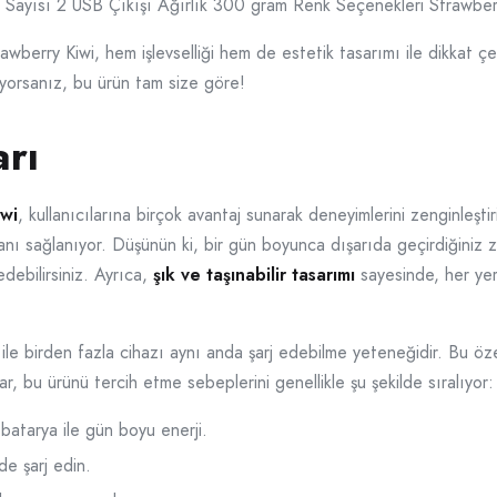
Sayısı 2 USB Çıkışı Ağırlık 300 gram Renk Seçenekleri Strawber
rry Kiwi, hem işlevselliği hem de estetik tasarımı ile dikkat çek
ıyorsanız, bu ürün tam size göre!
arı
wi
, kullanıcılarına birçok avantaj sunarak deneyimlerini zenginleştir
anı sağlanıyor. Düşünün ki, bir gün boyunca dışarıda geçirdiğiniz 
debilirsiniz. Ayrıca,
şık ve taşınabilir tasarımı
sayesinde, her yer
ile birden fazla cihazı aynı anda şarj edebilme yeteneğidir. Bu özell
ar, bu ürünü tercih etme sebeplerini genellikle şu şekilde sıralıyor:
batarya ile gün boyu enerji.
de şarj edin.