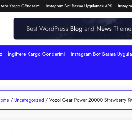
iltere Kargo Gönderimi
Instagram Bot Basma Uygulaması APK
Instagra
z
İngiltere Kargo Gönderimi
Instagram Bot Basma Uygul
ome
/
Uncategorized
/
Vozol Gear Power 20000 Strawberry Ki