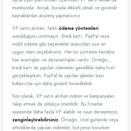
mümkündür. Ancak, burada dikkatli olmalı ve güvenilir
kaynaklardan alışveriş yapmalısınız.
VP satın alırken, farklı
ödeme yöntemleri
sunulduğunu unutmayın. Kredi kartı, PayPal veya
mobil ödeme gibi seçenekler arasından size en
uygun olanı seçebilirsiniz. Her bir yöntemin kendine
has avantajları ve dezavantajları vardır. Örneğin,
kredi kartı ile yapılan ödemeler genellikle daha hızlı
gerçekleşirken, PayPal ile yapılan işlemler bazı
kullanıcılar için daha güvenli hissedilebilir.
Son olarak, VP satın alırken indirim ve kampanyaları
takip etmek de oldukça önemlidir. Bu fırsatlar
sayesinde daha fazla VP alabilir ve oyun deneyiminizi
zenginleştirebilirsiniz
. Örneğin, özel günlerde veya
etkinliklerde yapılan indirimler, bütçenizi korurken