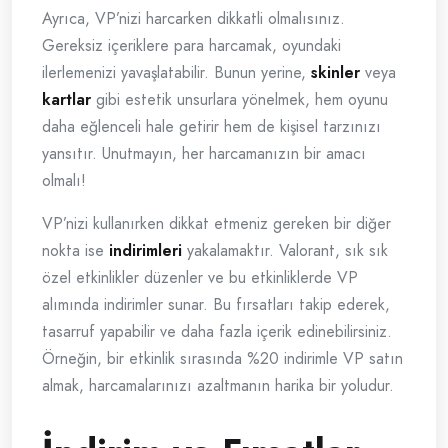
Ayrıca, VP’nizi harcarken dikkatli olmalısınız.
Gereksiz içeriklere para harcamak, oyundaki
ilerlemenizi yavaşlatabilir. Bunun yerine,
skinler
veya
kartlar
gibi estetik unsurlara yönelmek, hem oyunu
daha eğlenceli hale getirir hem de kişisel tarzınızı
yansıtır. Unutmayın, her harcamanızın bir amacı
olmalı!
VP’nizi kullanırken dikkat etmeniz gereken bir diğer
nokta ise
indirimleri
yakalamaktır. Valorant, sık sık
özel etkinlikler düzenler ve bu etkinliklerde VP
alımında indirimler sunar. Bu fırsatları takip ederek,
tasarruf yapabilir ve daha fazla içerik edinebilirsiniz.
Örneğin, bir etkinlik sırasında %20 indirimle VP satın
almak, harcamalarınızı azaltmanın harika bir yoludur.