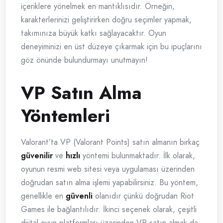
içeriklere yönelmek en mantıklısıdır. Örneğin,
karakterlerinizi geliştirirken doğru seçimler yapmak,
takımınıza büyük katkı sağlayacaktır. Oyun
deneyiminizi en üst düzeye çıkarmak için bu ipuçlarını
göz önünde bulundurmayı unutmayın!
VP Satın Alma
Yöntemleri
Valorant’ta VP (Valorant Points) satın almanın birkaç
güvenilir
ve
hızlı
yöntemi bulunmaktadır. İlk olarak,
oyunun resmi web sitesi veya uygulaması üzerinden
doğrudan satın alma işlemi yapabilirsiniz. Bu yöntem,
genellikle en
güvenli
olanıdır çünkü doğrudan Riot
Games ile bağlantılıdır. İkinci seçenek olarak, çeşitli
dijital oyun platformları üzerinden VP satın almak da