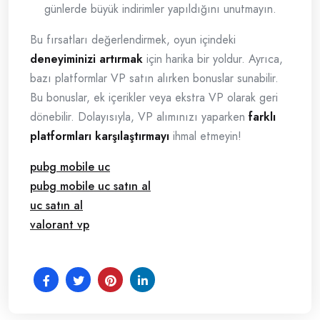
günlerde büyük indirimler yapıldığını unutmayın.
Bu fırsatları değerlendirmek, oyun içindeki
deneyiminizi artırmak
için harika bir yoldur. Ayrıca,
bazı platformlar VP satın alırken bonuslar sunabilir.
Bu bonuslar, ek içerikler veya ekstra VP olarak geri
dönebilir. Dolayısıyla, VP alımınızı yaparken
farklı
platformları karşılaştırmayı
ihmal etmeyin!
pubg mobile uc
pubg mobile uc satın al
uc satın al
valorant vp