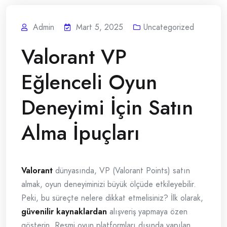
Admin
Mart 5, 2025
Uncategorized
Valorant VP
Eğlenceli Oyun
Deneyimi İçin Satın
Alma İpuçları
Valorant
dünyasında, VP (Valorant Points) satın
almak, oyun deneyiminizi büyük ölçüde etkileyebilir.
Peki, bu süreçte nelere dikkat etmelisiniz? İlk olarak,
güvenilir kaynaklardan
alışveriş yapmaya özen
gösterin. Resmi oyun platformları dışında yapılan