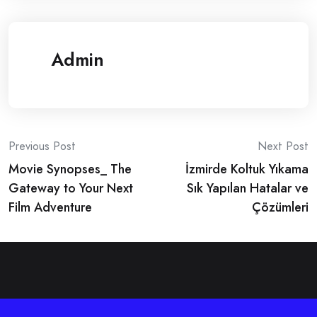
Admin
Post
Previous Post
Next Post
Movie Synopses_ The
İzmirde Koltuk Yıkama
navigation
Gateway to Your Next
Sık Yapılan Hatalar ve
Film Adventure
Çözümleri