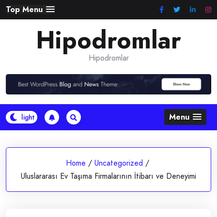
Skip
Top Menu
to
Hipodromlar
content
Hipodromlar
Menu
Home
/
Uncategorized
/
Uluslararası Ev Taşıma Firmalarının İtibarı ve Deneyimi