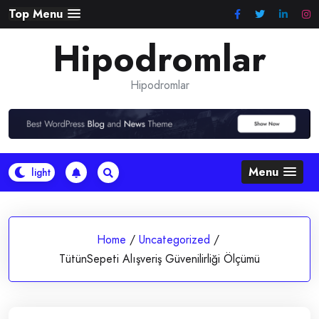
Skip
Top Menu
to
Hipodromlar
content
Hipodromlar
Menu
Home
/
Uncategorized
/
TütünSepeti Alışveriş Güvenilirliği Ölçümü