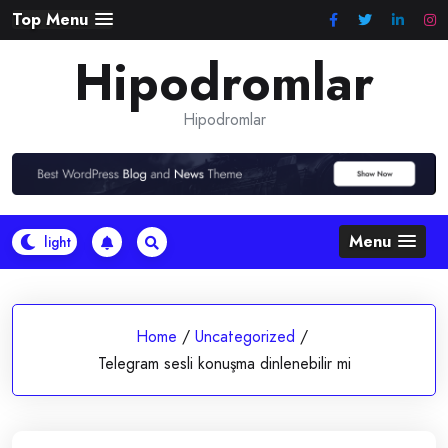
Skip
Top Menu
to
Hipodromlar
content
Hipodromlar
Menu
Home
/
Uncategorized
/
Telegram sesli konuşma dinlenebilir mi