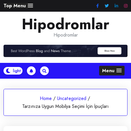
Skip
Top Menu
to
Hipodromlar
content
Hipodromlar
Menu
Home
/
Uncategorized
/
Tarzınıza Uygun Mobilya Seçimi İçin İpuçları