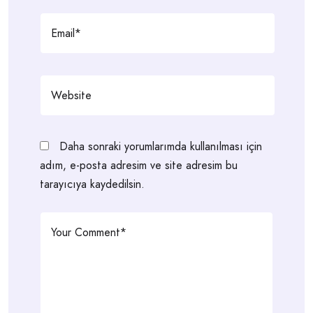
Daha sonraki yorumlarımda kullanılması için
adım, e-posta adresim ve site adresim bu
tarayıcıya kaydedilsin.