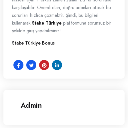
karşılaşabilir. Önemli olan, doğru adımları atarak bu
sorunları hızlıca çözmektir. Şimdi, bu bilgileri
kullanarak
Stake Türkiye
platformuna sorunsuz bir
şekilde giriş yapabilirsiniz!
Stake Türkiye Bonus
Admin