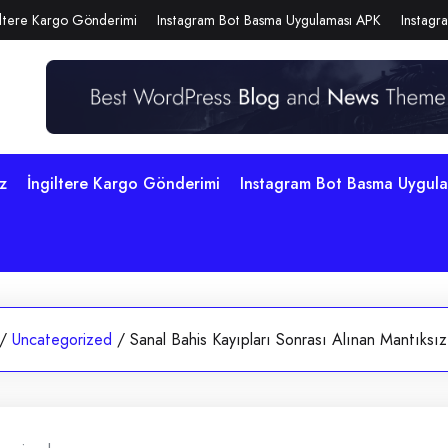
iltere Kargo Gönderimi
Instagram Bot Basma Uygulaması APK
Instagra
z
İngiltere Kargo Gönderimi
Instagram Bot Basma Uygul
/
Uncategorized
/
Sanal Bahis Kayıpları Sonrası Alınan Mantıksız