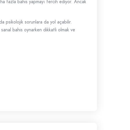
 daha fazla bahis yapmayı tercih ediyor. Ancak
 psikolojik sorunlara da yol açabilir.
 sanal bahis oynarken dikkatli olmak ve