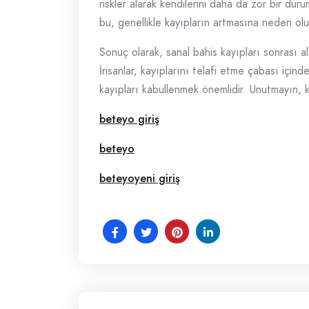
riskler alarak kendilerini daha da zor bir dur
bu, genellikle kayıpların artmasına neden olu
Sonuç olarak, sanal bahis kayıpları sonrası al
İnsanlar, kayıplarını telafi etme çabası için
kayıpları kabullenmek önemlidir. Unutmayın,
beteyo giriş
beteyo
beteyoyeni giriş