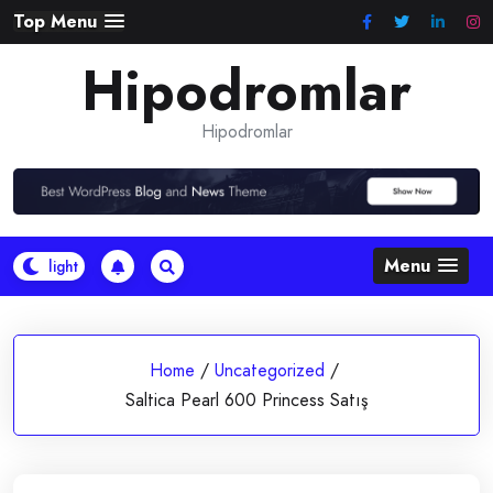
Skip
Top Menu
to
Hipodromlar
content
Hipodromlar
Menu
Home
/
Uncategorized
/
Saltica Pearl 600 Princess Satış