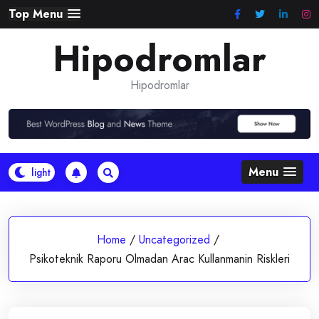
Skip
Top Menu
to
Hipodromlar
content
Hipodromlar
Menu
Home
/
Uncategorized
/
Psikoteknik Raporu Olmadan Arac Kullanmanin Riskleri