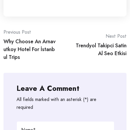
Post
Previous Post
Next Post
Why Choose An Arnav
navigation
Trendyol Takipci Satin
utkoy Hotel For İstanb
Al Seo Etkisi
ul Trips
Leave A Comment
All fields marked with an asterisk (*) are
required