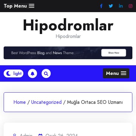
Skip
Top Menu
to
Hipodromlar
content
Hipodromlar
Menu
Home
/
Uncategorized
/
Muğla Ortaca SEO Uzmanı
Admin
Ocak 26, 2024