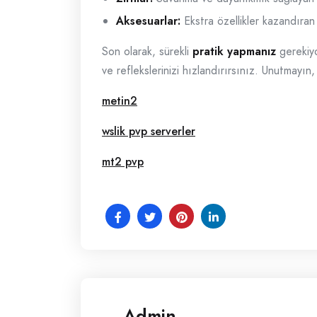
Aksesuarlar:
Ekstra özellikler kazandıran 
Son olarak, sürekli
pratik yapmanız
gerekiyor
ve reflekslerinizi hızlandırırsınız. Unutmayın,
metin2
wslik pvp serverler
mt2 pvp
Admin