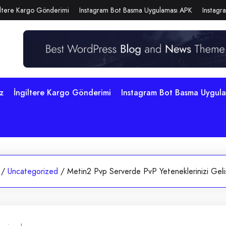
iltere Kargo Gönderimi
Instagram Bot Basma Uygulaması APK
Instagra
z
İngiltere Kargo Gönderimi
Instagram Bot Basma Uygul
/
Uncategorized
/
Metin2 Pvp Serverde PvP Yeteneklerinizi Geli