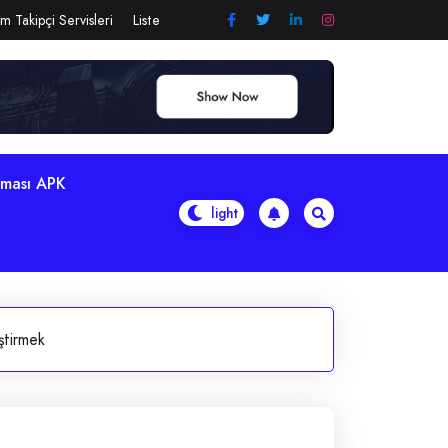
m Takipçi Servisleri
Liste
aması APK
ştirmek