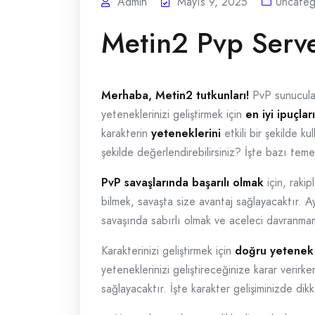
Admin
Mayıs 9, 2025
Uncateg
Metin2 Pvp Serve
Merhaba, Metin2 tutkunları!
PvP sunucular
yeteneklerinizi geliştirmek için
en iyi ipuçları
karakterin
yeteneklerini
etkili bir şekilde k
şekilde değerlendirebilirsiniz? İşte bazı temel
PvP savaşlarında başarılı olmak
için, rakip
bilmek, savaşta size avantaj sağlayacaktır. A
savaşında sabırlı olmak ve aceleci davranmama
Karakterinizi geliştirmek için
doğru yetenek 
yeteneklerinizi geliştireceğinize karar verirk
sağlayacaktır. İşte karakter gelişiminizde di