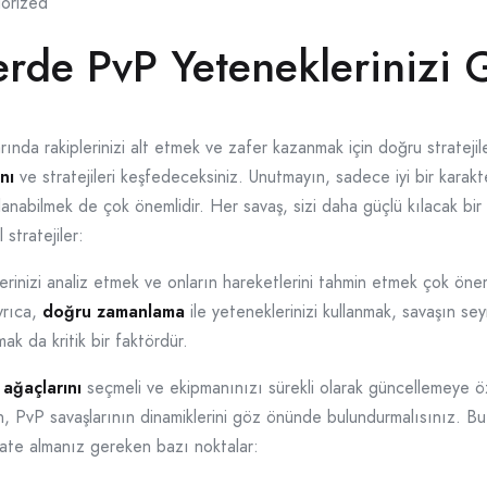
orized
rde PvP Yeteneklerinizi G
ında rakiplerinizi alt etmek ve zafer kazanmak için doğru strateji
nı
ve stratejileri keşfedeceksiniz. Unutmayın, sadece iyi bir kara
ullanabilmek de çok önemlidir. Her savaş, sizi daha güçlü kılacak bir
 stratejiler:
lerinizi analiz etmek ve onların hareketlerini tahmin etmek çok öne
yrıca,
doğru zamanlama
ile yeteneklerinizi kullanmak, savaşın sey
k da kritik bir faktördür.
ağaçlarını
seçmeli ve ekipmanınızı sürekli olarak güncellemeye ö
en, PvP savaşlarının dinamiklerini göz önünde bulundurmalısınız. Bu, 
kkate almanız gereken bazı noktalar: