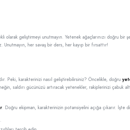
kli olarak geliştirmeyi unutmayın. Yetenek ağaçlarınızı doğru bir şeki
iz. Unutmayın, her savaş bir ders, her kayıp bir fırsattır!
. Peki, karakterinizi nasıl geliştirebilirsiniz? Öncelikle, doğru
yet
rneğin, saldırı gücünüzü artıracak yetenekler, rakiplerinizi çabuk 
r
. Doğru ekipman, karakterinizin potansiyelini açığa çıkarır. İşte 
.
ırhları tercih edin.