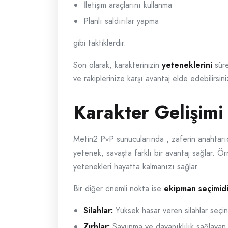
İletişim araçlarını kullanma
Planlı saldırılar yapma
gibi taktiklerdir.
Son olarak, karakterinizin
yeteneklerini
süre
ve rakiplerinize karşı avantaj elde edebilirsin
Karakter Gelişimi
Metin2 PvP sunucularında , zaferin anahtarıdır
yetenek, savaşta farklı bir avantaj sağlar. Ö
yetenekleri hayatta kalmanızı sağlar.
Bir diğer önemli nokta ise
ekipman seçimidi
Silahlar:
Yüksek hasar veren silahlar seçin
Zırhlar:
Savunma ve dayanıklılık sağlayan z