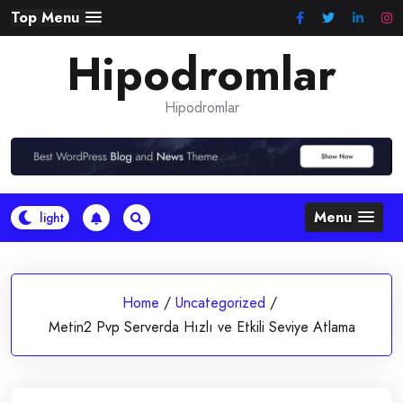
Skip
Top Menu
to
Hipodromlar
content
Hipodromlar
Menu
Home
/
Uncategorized
/
Metin2 Pvp Serverda Hızlı ve Etkili Seviye Atlama