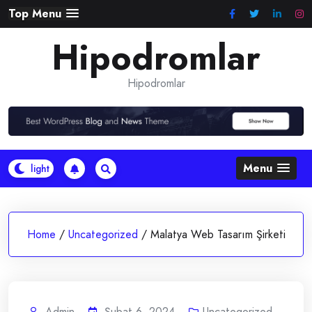
Skip
Top Menu
to
Hipodromlar
content
Hipodromlar
Menu
Home
/
Uncategorized
/
Malatya Web Tasarım Şirketi
Admin
Şubat 6, 2024
Uncategorized