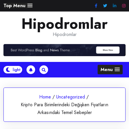
Skip
Top Menu
to
Hipodromlar
content
Hipodromlar
Menu
Home
/
Uncategorized
/
Kripto Para Birimlerindeki Değişken Fiyatların
Arkasındaki Temel Sebepler