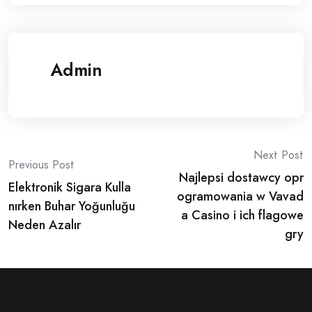
Admin
Post
Next Post
Previous Post
Najlepsi dostawcy opr
navigation
Elektronik Sigara Kulla
ogramowania w Vavad
nırken Buhar Yoğunluğu
a Casino i ich flagowe
Neden Azalır
gry