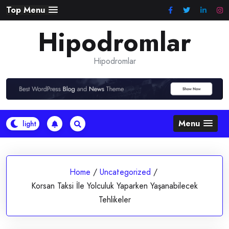
Skip
Top Menu
to
Hipodromlar
content
Hipodromlar
Menu
Home
/
Uncategorized
/
Korsan Taksi İle Yolculuk Yaparken Yaşanabilecek
Tehlikeler