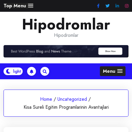
Skip
Top Menu
to
Hipodromlar
content
Hipodromlar
Menu
Home
/
Uncategorized
/
Kisa Sureli Egitim Programlarinin Avantajlari