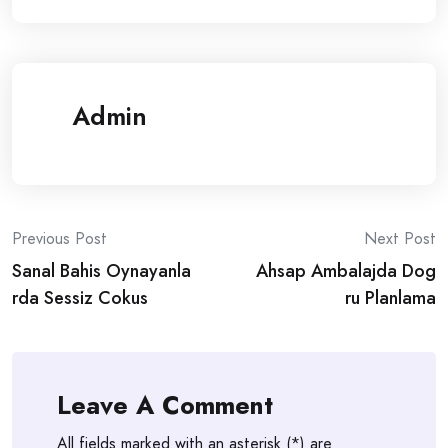
Admin
Post
Previous Post
Next Post
Sanal Bahis Oynayanla
Ahsap Ambalajda Dog
navigation
rda Sessiz Cokus
ru Planlama
Leave A Comment
All fields marked with an asterisk (*) are