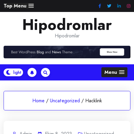
Skip
Top Menu
to
Hipodromlar
content
Hipodromlar
Menu
Home
/
Uncategorized
/
Hacklink
Admin
Ekim 8, 2023
Uncategorized