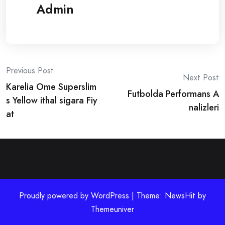
Admin
Post
Previous Post
Next Post
Karelia Ome Superslim
navigation
Futbolda Performans A
s Yellow ithal sigara Fiy
nalizleri
at
Proudly powered by WordPress | Theme: NewsHit by
Themeuniver