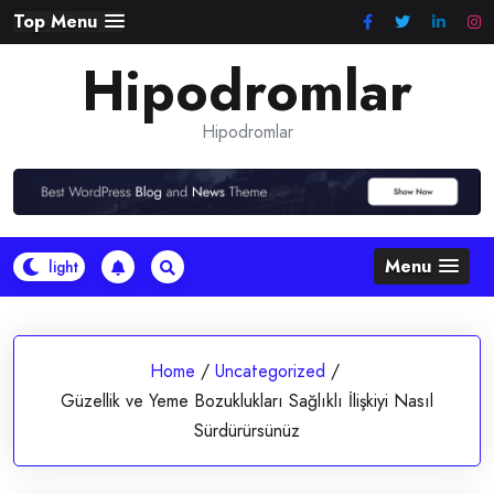
Skip
Top Menu
to
Hipodromlar
content
Hipodromlar
Menu
Home
/
Uncategorized
/
Güzellik ve Yeme Bozuklukları Sağlıklı İlişkiyi Nasıl
Sürdürürsünüz