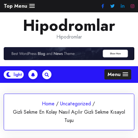
Skip
Top Menu
to
Hipodromlar
content
Hipodromlar
Menu
Home
/
Uncategorized
/
Gizli Sekme En Kolay Nasıl Açılır Gizli Sekme Kısayol
Tuşu