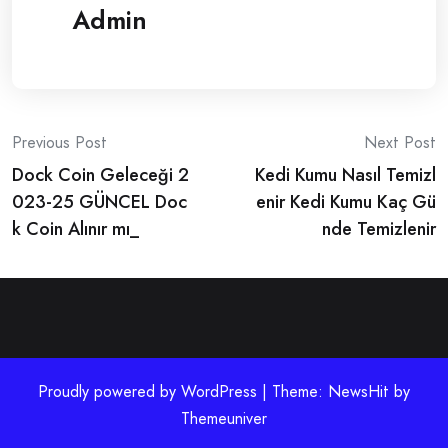
Admin
Post
Previous Post
Next Post
Dock Coin Geleceği 2
Kedi Kumu Nasıl Temizl
navigation
023-25 GÜNCEL Doc
enir Kedi Kumu Kaç Gü
k Coin Alınır mı_
nde Temizlenir
Proudly powered by WordPress | Theme: NewsHit by
Themeuniver