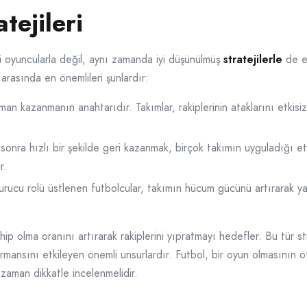
tejileri
li oyuncularla değil, aynı zamanda iyi düşünülmüş
stratejilerle
de el
r arasında en önemlileri şunlardır:
an kazanmanın anahtarıdır. Takımlar, rakiplerinin ataklarını etkisiz
onra hızlı bir şekilde geri kazanmak, birçok takımın uyguladığı etki
r.
ucu rolü üstlenen futbolcular, takımın hücum gücünü artırarak yarat
ahip olma oranını artırarak rakiplerini yıpratmayı hedefler. Bu tür s
ansını etkileyen önemli unsurlardır. Futbol, bir oyun olmasının 
r zaman dikkatle incelenmelidir.