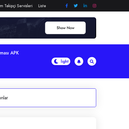
m Takipçi Servisleri
Liste
aması APK
onlar