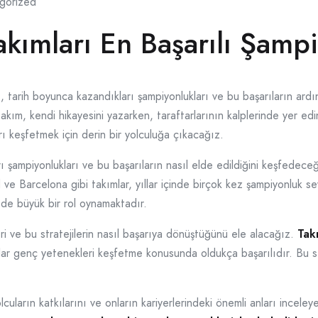
gorized
akımları En Başarılı Şamp
, tarih boyunca kazandıkları şampiyonlukları ve bu başarıların ardın
akım, kendi hikayesini yazarken, taraftarlarının kalplerinde yer edi
rı keşfetmek için derin bir yolculuğa çıkacağız.
ı şampiyonlukları ve bu başarıların nasıl elde edildiğini keşfedece
e Barcelona gibi takımlar, yıllar içinde birçok kez şampiyonluk sev
 de büyük bir rol oynamaktadır.
leri ve bu stratejilerin nasıl başarıya dönüştüğünü ele alacağız.
Takı
r genç yetenekleri keşfetme konusunda oldukça başarılıdır. Bu stra
lcuların katkılarını ve onların kariyerlerindeki önemli anları incele