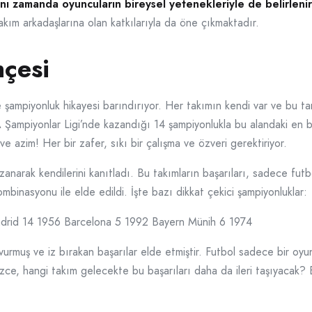
aynı zamanda oyuncuların bireysel yetenekleriyle de belirlenir
kım arkadaşlarına olan katkılarıyla da öne çıkmaktadır.
çesi
şampiyonluk hikayesi barındırıyor. Her takımın kendi var ve bu tar
 Şampiyonlar Ligi’nde kazandığı 14 şampiyonlukla bu alandaki en b
n ve azim! Her bir zafer, sıkı bir çalışma ve özveri gerektiriyor.
azanarak kendilerini kanıtladı. Bu takımların başarıları, sadece fut
ombinasyonu ile elde edildi. İşte bazı dikkat çekici şampiyonluklar:
Madrid 14 1956 Barcelona 5 1992 Bayern Münih 6 1974
 vurmuş ve iz bırakan başarılar elde etmiştir. Futbol sadece bir oy
izce, hangi takım gelecekte bu başarıları daha da ileri taşıyacak?