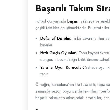
Başarılı Takım Stra
Futbol dünyasında
başarı
, yalnızca yetenek
çeşitli taktikler geliştirmektedir. Bu stratejile
Defansif Disiplin:
İyi bir savunma, her zam
kurarlar.
Hızlı Geçiş Oyunları:
Topu kaybettikten s
dengesini bozmak için kritik öneme sahipti
Yaratıcı Oyun Kurucular:
Sahada oyun kur
tanır.
Örneğin, Barcelona’nın tiki-taka stili, topa s
zamanda sezon boyunca da takımların perform
başarılı takımların arkasındaki stratejiler, he