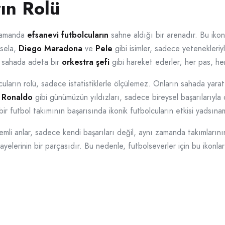
rın Rolü
 zamanda
efsanevi futbolcuların
sahne aldığı bir arenadır. Bu ikonl
esela,
Diego Maradona
ve
Pele
gibi isimler, sadece yetenekleriy
r, sahada adeta bir
orkestra şefi
gibi hareket ederler; her pas, her
cuların rolü, sadece istatistiklerle ölçülemez. Onların sahada yara
o Ronaldo
gibi günümüzün yıldızları, sadece bireysel başarılarıyl
bir futbol takımının başarısında ikonik futbolcuların etkisi yadsına
nemli anlar, sadece kendi başarıları değil, aynı zamanda takımların
ayelerinin bir parçasıdır. Bu nedenle, futbolseverler için bu ikonlar