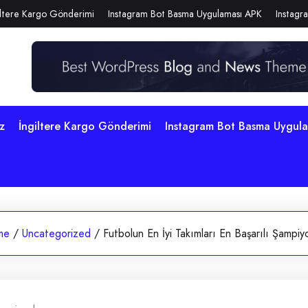
iltere Kargo Gönderimi
Instagram Bot Basma Uygulaması APK
Instagra
z
İngiltere Kargo Gönderimi
Instagram Bot Basma Uygul
me
/
Uncategorized
/
Futbolun En İyi Takımları En Başarılı Şampiy