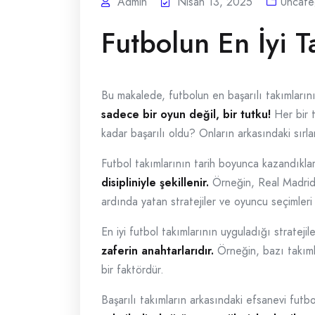
Admin
Nisan 13, 2025
Uncate
Futbolun En İyi T
Bu makalede, futbolun en başarılı takımlarını
sadece bir oyun değil, bir tutku!
Her bir t
kadar başarılı oldu? Onların arkasındaki sırla
Futbol takımlarının tarih boyunca kazandıklar
disipliniyle şekillenir.
Örneğin, Real Madrid v
ardında yatan stratejiler ve oyuncu seçimleri
En iyi futbol takımlarının uyguladığı strateji
zaferin anahtarlarıdır.
Örneğin, bazı takımla
bir faktördür.
Başarılı takımların arkasındaki efsanevi futbo