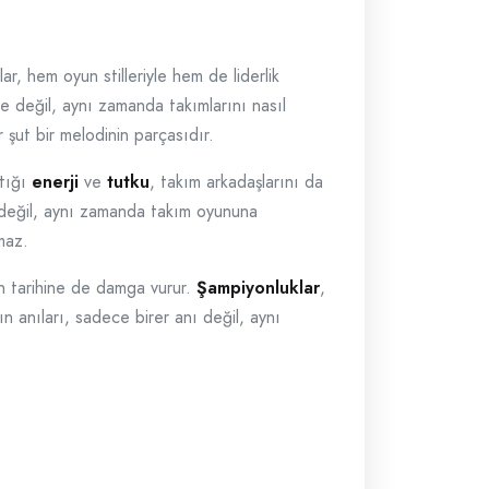
ar, hem oyun stilleriyle hem de liderlik
le değil, aynı zamanda takımlarını nasıl
 şut bir melodinin parçasıdır.
ttığı
enerji
ve
tutku
, takım arkadaşlarını da
a değil, aynı zamanda takım oyununa
maz.
ın tarihine de damga vurur.
Şampiyonluklar
,
ın anıları, sadece birer anı değil, aynı