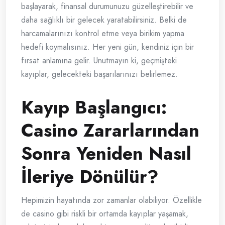
başlayarak, finansal durumunuzu güzelleştirebilir ve
daha sağlıklı bir gelecek yaratabilirsiniz. Belki de
harcamalarınızı kontrol etme veya birikim yapma
hedefi koymalısınız. Her yeni gün, kendiniz için bir
fırsat anlamına gelir. Unutmayın ki, geçmişteki
kayıplar, gelecekteki başarılarınızı belirlemez.
Kayıp Başlangıcı:
Casino Zararlarından
Sonra Yeniden Nasıl
İleriye Dönülür?
Hepimizin hayatında zor zamanlar olabiliyor. Özellikle
de casino gibi riskli bir ortamda kayıplar yaşamak,