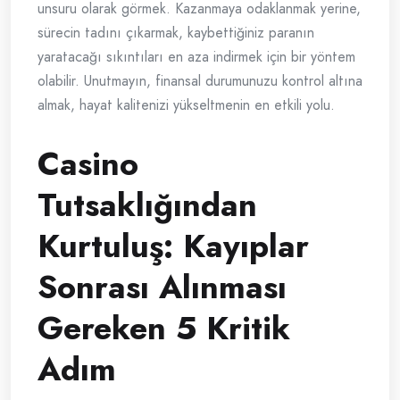
unsuru olarak görmek. Kazanmaya odaklanmak yerine,
sürecin tadını çıkarmak, kaybettiğiniz paranın
yaratacağı sıkıntıları en aza indirmek için bir yöntem
olabilir. Unutmayın, finansal durumunuzu kontrol altına
almak, hayat kalitenizi yükseltmenin en etkili yolu.
Casino
Tutsaklığından
Kurtuluş: Kayıplar
Sonrası Alınması
Gereken 5 Kritik
Adım