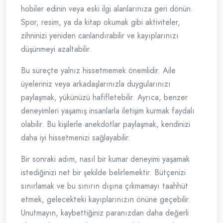
hobiler edinin veya eski ilgi alanlarınıza geri dönün.
Spor, resim, ya da kitap okumak gibi aktiviteler,
zihninizi yeniden canlandırabilir ve kayıplarınızı
düşünmeyi azaltabilir.
Bu süreçte yalnız hissetmemek önemlidir. Aile
üyeleriniz veya arkadaşlarınızla duygularınızı
paylaşmak, yükünüzü hafifletebilir. Ayrıca, benzer
deneyimleri yaşamış insanlarla iletişim kurmak faydalı
olabilir. Bu kişilerle anekdotlar paylaşmak, kendinizi
daha iyi hissetmenizi sağlayabilir.
Bir sonraki adım, nasıl bir kumar deneyimi yaşamak
istediğinizi net bir şekilde belirlemektir. Bütçenizi
sınırlamak ve bu sınırın dışına çıkmamayı taahhüt
etmek, gelecekteki kayıplarınızın önüne geçebilir.
Unutmayın, kaybettiğiniz paranızdan daha değerli