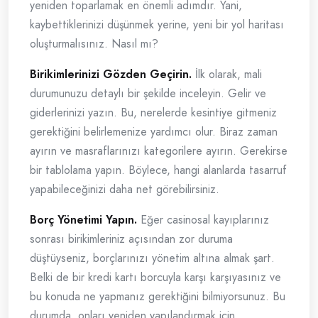
yeniden toparlamak en önemli adımdır. Yani,
kaybettiklerinizi düşünmek yerine, yeni bir yol haritası
oluşturmalısınız. Nasıl mı?
Birikimlerinizi Gözden Geçirin.
İlk olarak, mali
durumunuzu detaylı bir şekilde inceleyin. Gelir ve
giderlerinizi yazın. Bu, nerelerde kesintiye gitmeniz
gerektiğini belirlemenize yardımcı olur. Biraz zaman
ayırın ve masraflarınızı kategorilere ayırın. Gerekirse
bir tablolama yapın. Böylece, hangi alanlarda tasarruf
yapabileceğinizi daha net görebilirsiniz.
Borç Yönetimi Yapın.
Eğer casinosal kayıplarınız
sonrası birikimleriniz açısından zor duruma
düştüyseniz, borçlarınızı yönetim altına almak şart.
Belki de bir kredi kartı borcuyla karşı karşıyasınız ve
bu konuda ne yapmanız gerektiğini bilmiyorsunuz. Bu
durumda, onları yeniden yapılandırmak için