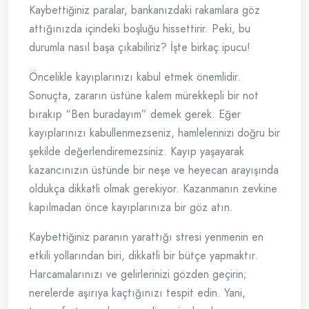
Kaybettiğiniz paralar, bankanızdaki rakamlara göz
attığınızda içindeki boşluğu hissettirir. Peki, bu
durumla nasıl başa çıkabiliriz? İşte birkaç ipucu!
Öncelikle kayıplarınızı kabul etmek önemlidir.
Sonuçta, zararın üstüne kalem mürekkepli bir not
bırakıp “Ben buradayım” demek gerek. Eğer
kayıplarınızı kabullenmezseniz, hamlelerinizi doğru bir
şekilde değerlendiremezsiniz. Kayıp yaşayarak
kazancınızın üstünde bir neşe ve heyecan arayışında
oldukça dikkatli olmak gerekiyor. Kazanmanın zevkine
kapılmadan önce kayıplarınıza bir göz atın.
Kaybettiğiniz paranın yarattığı stresi yenmenin en
etkili yollarından biri, dikkatli bir bütçe yapmaktır.
Harcamalarınızı ve gelirlerinizi gözden geçirin;
nerelerde aşırıya kaçtığınızı tespit edin. Yani,