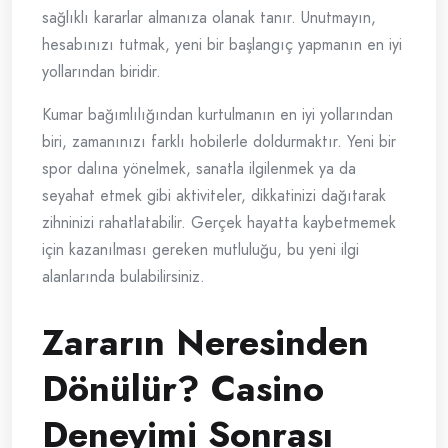
sağlıklı kararlar almanıza olanak tanır. Unutmayın,
hesabınızı tutmak, yeni bir başlangıç yapmanın en iyi
yollarından biridir.
Kumar bağımlılığından kurtulmanın en iyi yollarından
biri, zamanınızı farklı hobilerle doldurmaktır. Yeni bir
spor dalına yönelmek, sanatla ilgilenmek ya da
seyahat etmek gibi aktiviteler, dikkatinizi dağıtarak
zihninizi rahatlatabilir. Gerçek hayatta kaybetmemek
için kazanılması gereken mutluluğu, bu yeni ilgi
alanlarında bulabilirsiniz.
Zararın Neresinden
Dönülür? Casino
Deneyimi Sonrası