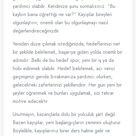
yardımcı olabilir. Kendinize şunu sormalısınız: “Bu
kaybın bana öğrettiği ne var?” Kayıplar bireyleri
olgunlaştırır; önemli olan bu olgunlaşmayı nasıl
değerlendireceğinizdir.
Yeniden düze çıkmak istediğinizde, hedeflerinizi net
bir şekilde belirlemek, başarıya giden yolda önemli bir
adımdır. Belki de bu hedef spor, yeni bir iş ya da
hobi edinmek olabilir. Hedef belirlemek, acı verici
geçmişinizi geride bırakmanıza yardımcı olurken,
gelecekteki zaferlerinizi şekillendirir. Her gün yeni bir
şeyler öğrenmek ve bunları uygulamak, sizi tekrar
motive edecektir.
Unutmayın, kazançlarla dolu bir yolculuk şart değil.
Bazen kayıplar, yeni başlangıçların zeminini oluşturur.
Böylelikle, kayıplarınız birer ders haline gelir ve