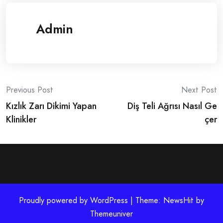
Admin
Post
Previous Post
Next Post
Kızlık Zarı Dikimi Yapan
Diş Teli Ağrısı Nasıl Ge
navigation
Klinikler
çer
Proudly powered by WordPress | Theme: NewsHit by
Themeuniver