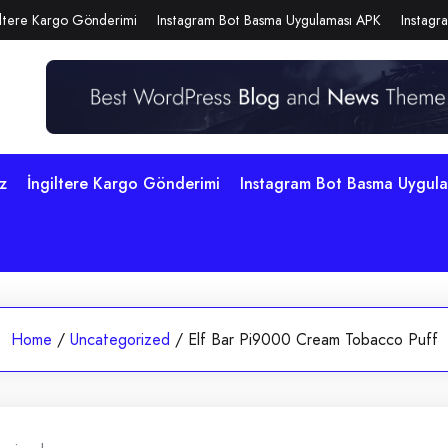
iltere Kargo Gönderimi
Instagram Bot Basma Uygulaması APK
Instagra
z
İngiltere Kargo Gönderimi
Instagram Bot Basma Uygul
Home
/
Uncategorized
/
Elf Bar Pi9000 Cream Tobacco Puff