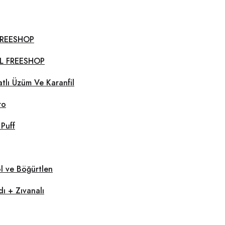
 FREESHOP
CL FREESHOP
tlı Üzüm Ve Karanfil
ro
Puff
l ve Böğürtlen
ı + Zıvanalı