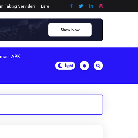
m Takipçi Servisleri
Liste
aması APK