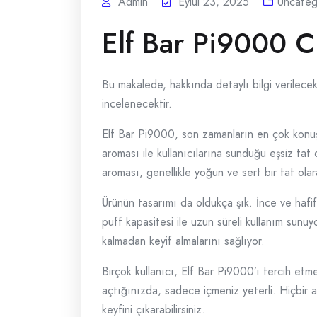
Admin
Eylül 23, 2025
Uncateg
Elf Bar Pi9000 C
Bu makalede, hakkında detaylı bilgi verilecek,
incelenecektir.
Elf Bar Pi9000, son zamanların en çok konuşu
aroması ile kullanıcılarına sunduğu eşsiz tat
aroması, genellikle yoğun ve sert bir tat olar
Ürünün tasarımı da oldukça şık. İnce ve hafif
puff kapasitesi ile uzun süreli kullanım sunuyo
kalmadan keyif almalarını sağlıyor.
Birçok kullanıcı, Elf Bar Pi9000’ı tercih etm
açtığınızda, sadece içmeniz yeterli. Hiçbir a
keyfini çıkarabilirsiniz.