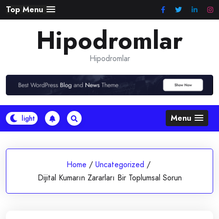
Skip
Top Menu
to
Hipodromlar
content
Hipodromlar
Menu
Home
/
Uncategorized
/
Dijital Kumarın Zararları Bir Toplumsal Sorun