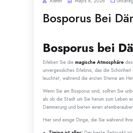
Admin
Mayıs 8, 2026
Uncateg
Bosporus Bei Dä
Bosporus bei D
Erleben Sie die
magische Atmosphäre
des 
unvergessliches Erlebnis, das die Schönheit 
leuchtet, während die ersten Sterne am Him
Wenn Sie am Bosporus sind, sollten Sie unbe
als ob die Stadt um Sie herum zum Leben e
Dämmerung und bieten einen atemberauben
Hier sind einige Dinge, die Sie während Ihr
Timing ist alles:
Der beste Zeitpunkt is