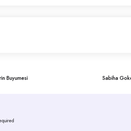
rin Buyumesi
Sabiha Gokce
required