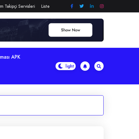
m Takipçi Servisleri
Liste
aması APK