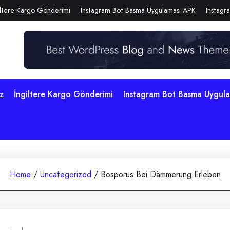
iltere Kargo Gönderimi
Instagram Bot Basma Uygulaması APK
Instagra
z
İngiltere Kargo Gönderimi
Instagram Bot Basma Uygul
Home
/
Uncategorized
/
Bosporus Bei Dämmerung Erleben